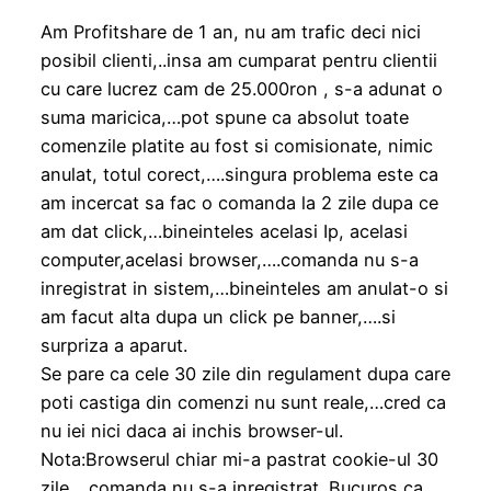
Am Profitshare de 1 an, nu am trafic deci nici
posibil clienti,..insa am cumparat pentru clientii
cu care lucrez cam de 25.000ron , s-a adunat o
suma maricica,…pot spune ca absolut toate
comenzile platite au fost si comisionate, nimic
anulat, totul corect,….singura problema este ca
am incercat sa fac o comanda la 2 zile dupa ce
am dat click,…bineinteles acelasi Ip, acelasi
computer,acelasi browser,….comanda nu s-a
inregistrat in sistem,…bineinteles am anulat-o si
am facut alta dupa un click pe banner,….si
surpriza a aparut.
Se pare ca cele 30 zile din regulament dupa care
poti castiga din comenzi nu sunt reale,…cred ca
nu iei nici daca ai inchis browser-ul.
Nota:Browserul chiar mi-a pastrat cookie-ul 30
zile,…comanda nu s-a inregistrat. Bucuros ca