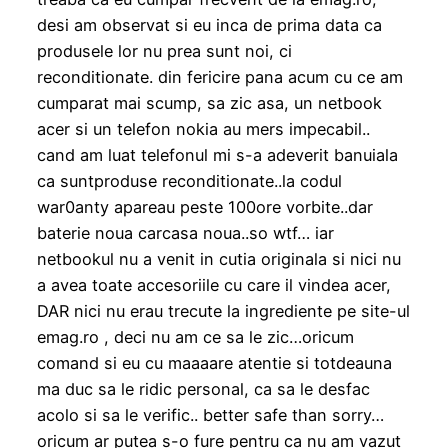
desi am observat si eu inca de prima data ca
produsele lor nu prea sunt noi, ci
reconditionate. din fericire pana acum cu ce am
cumparat mai scump, sa zic asa, un netbook
acer si un telefon nokia au mers impecabil..
cand am luat telefonul mi s-a adeverit banuiala
ca suntproduse reconditionate..la codul
war0anty apareau peste 100ore vorbite..dar
baterie noua carcasa noua..so wtf… iar
netbookul nu a venit in cutia originala si nici nu
a avea toate accesoriile cu care il vindea acer,
DAR nici nu erau trecute la ingrediente pe site-ul
emag.ro , deci nu am ce sa le zic…oricum
comand si eu cu maaaare atentie si totdeauna
ma duc sa le ridic personal, ca sa le desfac
acolo si sa le verific.. better safe than sorry…
oricum ar putea s-o fure pentru ca nu am vazut