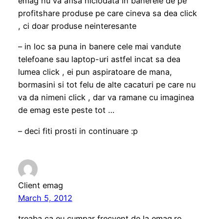
emag nu va afisa niciodata in banerele de pe
profitshare produse pe care cineva sa dea click
, ci doar produse neinteresante
– in loc sa puna in banere cele mai vandute
telefoane sau laptop-uri astfel incat sa dea
lumea click , ei pun aspiratoare de mana,
bormasini si tot felu de alte cacaturi pe care nu
va da nimeni click , dar va ramane cu imaginea
de emag este peste tot …
– deci fiti prosti in continuare :p
Client emag
March 5, 2012
treaba ca eu cumpar frecvent de la emag.ro,