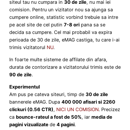
siteul tau nu cumpara in
30 de zile
, nu mai iei
comision. Pentru un vizitator nou sa ajunga sa
cumpere online, statistic vorbind trebuie sa intre
pe acel site de cel putin
7-8 ori
pana sa se
decida sa cumpere. Cel mai probabil va expira
perioada de 30 de zile, eMAG castiga, tu care i-ai
trimis vizitatorul
NU
.
In foarte multe sisteme de affilate din afara,
durata de contorizare a vizitatorului trimis este de
90 de zile
.
Experimentul
Am pus pe cateva siteuri, timp de
30 de zile
bannerele eMAG. Dupa
400 000 afisari si 2260
clickuri (0.56 CTR)
,
NICI UN COMISION
. Precizez
ca
bounce-rateul a fost de 50%
, iar
media de
pagini vizualizate
de
4 pagini
.