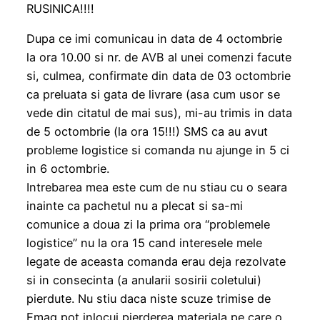
RUSINICA!!!!
Dupa ce imi comunicau in data de 4 octombrie
la ora 10.00 si nr. de AVB al unei comenzi facute
si, culmea, confirmate din data de 03 octombrie
ca preluata si gata de livrare (asa cum usor se
vede din citatul de mai sus), mi-au trimis in data
de 5 octombrie (la ora 15!!!) SMS ca au avut
probleme logistice si comanda nu ajunge in 5 ci
in 6 octombrie.
Intrebarea mea este cum de nu stiau cu o seara
inainte ca pachetul nu a plecat si sa-mi
comunice a doua zi la prima ora “problemele
logistice” nu la ora 15 cand interesele mele
legate de aceasta comanda erau deja rezolvate
si in consecinta (a anularii sosirii coletului)
pierdute. Nu stiu daca niste scuze trimise de
Emag pot inlocui pierderea materiala pe care o