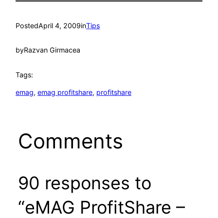
Posted
April 4, 2009
in
Tips
by
Razvan Girmacea
Tags:
emag
, 
emag profitshare
, 
profitshare
Comments
90 responses to
“eMAG ProfitShare –