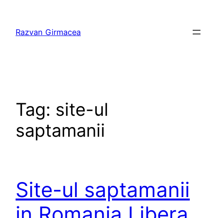
Skip
to
Razvan Girmacea
content
Tag:
site-ul
saptamanii
Site-ul saptamanii
in Romania Libera