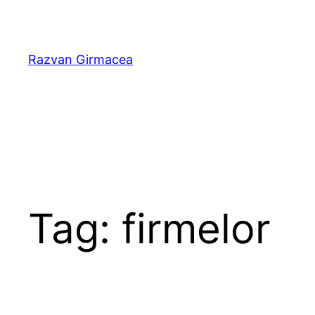
Skip
to
content
Razvan Girmacea
Tag:
firmelor