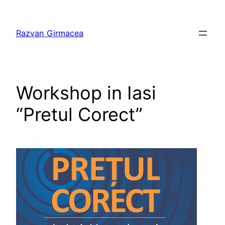
Skip
to
Razvan Girmacea
content
Workshop in Iasi
“Pretul Corect”